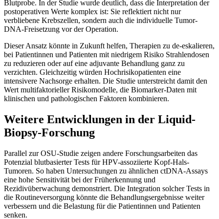
Blutprobe. In der Studie wurde deutlich, dass die Interpretation der
postoperativen Werte komplex ist: Sie reflektiert nicht nur
verbliebene Krebszellen, sondern auch die individuelle Tumor-
DNA-Freisetzung vor der Operation.
Dieser Ansatz könnte in Zukunft helfen, Therapien zu de-eskalieren,
bei Patientinnen und Patienten mit niedrigem Risiko Strahlendosen
zu reduzieren oder auf eine adjuvante Behandlung ganz zu
verzichten. Gleichzeitig würden Hochrisikopatienten eine
intensivere Nachsorge erhalten. Die Studie unterstreicht damit den
Wert multifaktorieller Risikomodelle, die Biomarker-Daten mit
klinischen und pathologischen Faktoren kombinieren.
Weitere Entwicklungen in der Liquid-
Biopsy-Forschung
Parallel zur OSU-Studie zeigen andere Forschungsarbeiten das
Potenzial blutbasierter Tests für HPV-assoziierte Kopf-Hals-
Tumoren. So haben Untersuchungen zu ähnlichen ctDNA-Assays
eine hohe Sensitivität bei der Früherkennung und
Rezidivüberwachung demonstriert. Die Integration solcher Tests in
die Routineversorgung könnte die Behandlungsergebnisse weiter
verbessern und die Belastung für die Patientinnen und Patienten
senken.