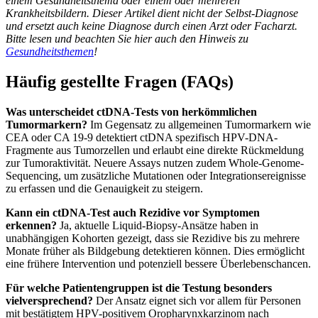
einem Gesundheitsthema oder einem oder mehreren
Krankheitsbildern. Dieser Artikel dient nicht der Selbst-Diagnose
und ersetzt auch keine Diagnose durch einen Arzt oder Facharzt.
Bitte lesen und beachten Sie hier auch den Hinweis zu
Gesundheitsthemen
!
Häufig gestellte Fragen (FAQs)
Was unterscheidet ctDNA-Tests von herkömmlichen
Tumormarkern?
Im Gegensatz zu allgemeinen Tumormarkern wie
CEA oder CA 19-9 detektiert ctDNA spezifisch HPV-DNA-
Fragmente aus Tumorzellen und erlaubt eine direkte Rückmeldung
zur Tumoraktivität. Neuere Assays nutzen zudem Whole-Genome-
Sequencing, um zusätzliche Mutationen oder Integrationsereignisse
zu erfassen und die Genauigkeit zu steigern.
Kann ein ctDNA-Test auch Rezidive vor Symptomen
erkennen?
Ja, aktuelle Liquid-Biopsy-Ansätze haben in
unabhängigen Kohorten gezeigt, dass sie Rezidive bis zu mehrere
Monate früher als Bildgebung detektieren können. Dies ermöglicht
eine frühere Intervention und potenziell bessere Überlebenschancen.
Für welche Patientengruppen ist die Testung besonders
vielversprechend?
Der Ansatz eignet sich vor allem für Personen
mit bestätigtem HPV-positivem Oropharynxkarzinom nach