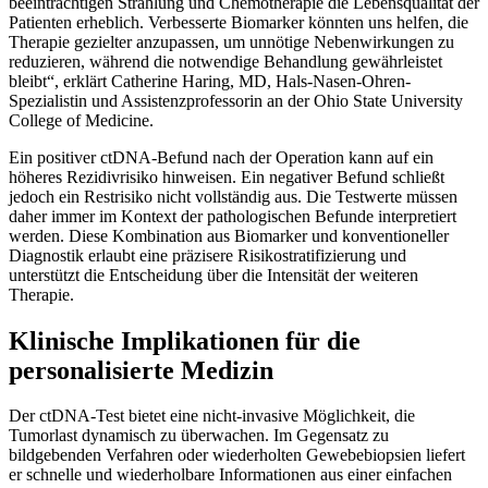
beeinträchtigen Strahlung und Chemotherapie die Lebensqualität der
Patienten erheblich. Verbesserte Biomarker könnten uns helfen, die
Therapie gezielter anzupassen, um unnötige Nebenwirkungen zu
reduzieren, während die notwendige Behandlung gewährleistet
bleibt“, erklärt Catherine Haring, MD, Hals-Nasen-Ohren-
Spezialistin und Assistenzprofessorin an der Ohio State University
College of Medicine.
Ein positiver ctDNA-Befund nach der Operation kann auf ein
höheres Rezidivrisiko hinweisen. Ein negativer Befund schließt
jedoch ein Restrisiko nicht vollständig aus. Die Testwerte müssen
daher immer im Kontext der pathologischen Befunde interpretiert
werden. Diese Kombination aus Biomarker und konventioneller
Diagnostik erlaubt eine präzisere Risikostratifizierung und
unterstützt die Entscheidung über die Intensität der weiteren
Therapie.
Klinische Implikationen für die
personalisierte Medizin
Der ctDNA-Test bietet eine nicht-invasive Möglichkeit, die
Tumorlast dynamisch zu überwachen. Im Gegensatz zu
bildgebenden Verfahren oder wiederholten Gewebebiopsien liefert
er schnelle und wiederholbare Informationen aus einer einfachen