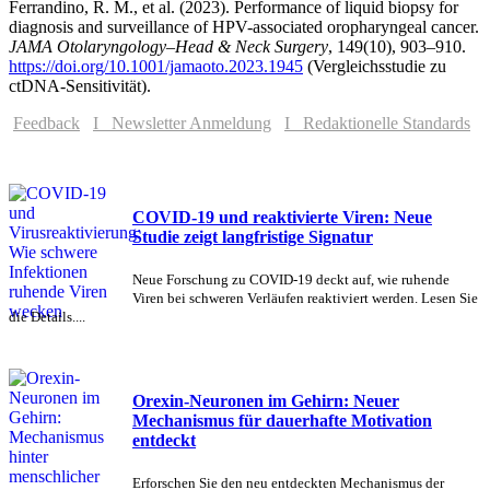
Ferrandino, R. M., et al. (2023). Performance of liquid biopsy for
diagnosis and surveillance of HPV-associated oropharyngeal cancer.
JAMA Otolaryngology–Head & Neck Surgery
, 149(10), 903–910.
https://doi.org/10.1001/jamaoto.2023.1945
(Vergleichsstudie zu
ctDNA-Sensitivität).
Feedback
I Newsletter Anmeldung
I Redaktionelle Standards
COVID-19 und reaktivierte Viren: Neue
Studie zeigt langfristige Signatur
Neue Forschung zu COVID-19 deckt auf, wie ruhende
Viren bei schweren Verläufen reaktiviert werden. Lesen Sie
die Details....
Orexin-Neuronen im Gehirn: Neuer
Mechanismus für dauerhafte Motivation
entdeckt
Erforschen Sie den neu entdeckten Mechanismus der