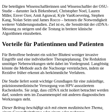
Die beteiligten Wissenschaftlerinnen und Wissenschaftler der OSU-
Studie – darunter Jack Birkenbeuel, Christopher Noel, Lauren
Miller, Enver Ozer, Amit Agrawal, Kyle VanKoevering, Stephen
Kang, Nolan Seim und James Rocco – betonen die Notwendigkeit
weiterer Validierungsstudien. Ziel ist es, die Sensitivität der ctDNA-
Messung zu steigern und die Testung in breitere klinische
Algorithmen einzubetten.
Vorteile für Patientinnen und Patienten
Für Betroffene bedeutet ein solcher Bluttest weniger invasive
Eingriffe und eine individuellere Therapieplanung. Die Reduktion
unnötiger Nebenwirkungen steht dabei im Vordergrund. Langfristig
könnte die Methode auch die Nachsorge vereinfachen, indem sie
Rezidive früher erkennt als herkömmliche Verfahren.
Die Studie liefert somit wichtige Grundlagen für eine zukünftige,
präzisionsmedizinische Versorgung von HPV-assoziiertem
Rachenkrebs. Sie zeigt, dass ctDNA nicht isoliert betrachtet werden
darf, sondern stets im Zusammenspiel mit anderen diagnostischen
Werkzeugen steht.
Dieser Beitrag beschäftigt sich mit einem medizinischen Thema,