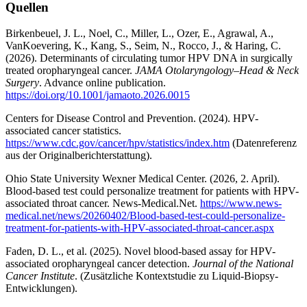
Quellen
Birkenbeuel, J. L., Noel, C., Miller, L., Ozer, E., Agrawal, A.,
VanKoevering, K., Kang, S., Seim, N., Rocco, J., & Haring, C.
(2026). Determinants of circulating tumor HPV DNA in surgically
treated oropharyngeal cancer.
JAMA Otolaryngology–Head & Neck
Surgery
. Advance online publication.
https://doi.org/10.1001/jamaoto.2026.0015
Centers for Disease Control and Prevention. (2024). HPV-
associated cancer statistics.
https://www.cdc.gov/cancer/hpv/statistics/index.htm
(Datenreferenz
aus der Originalberichterstattung).
Ohio State University Wexner Medical Center. (2026, 2. April).
Blood-based test could personalize treatment for patients with HPV-
associated throat cancer. News-Medical.Net.
https://www.news-
medical.net/news/20260402/Blood-based-test-could-personalize-
treatment-for-patients-with-HPV-associated-throat-cancer.aspx
Faden, D. L., et al. (2025). Novel blood-based assay for HPV-
associated oropharyngeal cancer detection.
Journal of the National
Cancer Institute
. (Zusätzliche Kontextstudie zu Liquid-Biopsy-
Entwicklungen).