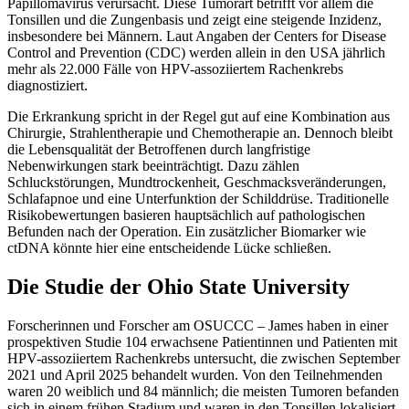
Papillomavirus verursacht. Diese Tumorart betrifft vor allem die
Tonsillen und die Zungenbasis und zeigt eine steigende Inzidenz,
insbesondere bei Männern. Laut Angaben der Centers for Disease
Control and Prevention (CDC) werden allein in den USA jährlich
mehr als 22.000 Fälle von HPV-assoziiertem Rachenkrebs
diagnostiziert.
Die Erkrankung spricht in der Regel gut auf eine Kombination aus
Chirurgie, Strahlentherapie und Chemotherapie an. Dennoch bleibt
die Lebensqualität der Betroffenen durch langfristige
Nebenwirkungen stark beeinträchtigt. Dazu zählen
Schluckstörungen, Mundtrockenheit, Geschmacksveränderungen,
Schlafapnoe und eine Unterfunktion der Schilddrüse. Traditionelle
Risikobewertungen basieren hauptsächlich auf pathologischen
Befunden nach der Operation. Ein zusätzlicher Biomarker wie
ctDNA könnte hier eine entscheidende Lücke schließen.
Die Studie der Ohio State University
Forscherinnen und Forscher am OSUCCC – James haben in einer
prospektiven Studie 104 erwachsene Patientinnen und Patienten mit
HPV-assoziiertem Rachenkrebs untersucht, die zwischen September
2021 und April 2025 behandelt wurden. Von den Teilnehmenden
waren 20 weiblich und 84 männlich; die meisten Tumoren befanden
sich in einem frühen Stadium und waren in den Tonsillen lokalisiert.