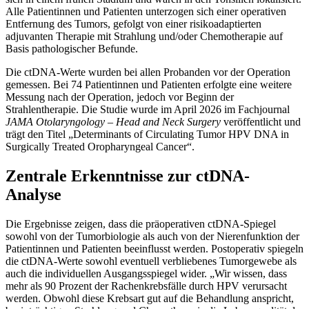
Alle Patientinnen und Patienten unterzogen sich einer operativen
Entfernung des Tumors, gefolgt von einer risikoadaptierten
adjuvanten Therapie mit Strahlung und/oder Chemotherapie auf
Basis pathologischer Befunde.
Die ctDNA-Werte wurden bei allen Probanden vor der Operation
gemessen. Bei 74 Patientinnen und Patienten erfolgte eine weitere
Messung nach der Operation, jedoch vor Beginn der
Strahlentherapie. Die Studie wurde im April 2026 im Fachjournal
JAMA Otolaryngology – Head and Neck Surgery
veröffentlicht und
trägt den Titel „Determinants of Circulating Tumor HPV DNA in
Surgically Treated Oropharyngeal Cancer“.
Zentrale Erkenntnisse zur ctDNA-
Analyse
Die Ergebnisse zeigen, dass die präoperativen ctDNA-Spiegel
sowohl von der Tumorbiologie als auch von der Nierenfunktion der
Patientinnen und Patienten beeinflusst werden. Postoperativ spiegeln
die ctDNA-Werte sowohl eventuell verbliebenes Tumorgewebe als
auch die individuellen Ausgangsspiegel wider. „Wir wissen, dass
mehr als 90 Prozent der Rachenkrebsfälle durch HPV verursacht
werden. Obwohl diese Krebsart gut auf die Behandlung anspricht,