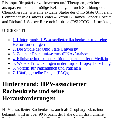
Risikoprofile präziser zu bewerten und Therapien gezielter
anzupassen – ohne unnötige Belastungen durch Strahlung oder
Chemotherapie, wie eine aktuelle Studie der Ohio State University
Comprehensive Cancer Center – Arthur G. James Cancer Hospital
and Richard J. Solove Research Institute (OSUCCC – James) zeigt.
ÜBERSICHT
1.
Hintergrund: HPV-assoziierter Rachenkrebs und seine
Herausforderungen
2.
Die Studie der Ohio State University
3.
Zentrale Erkenntnisse zur ctDNA-Analyse
4.
Klinische Implikationen für die personalisierte Medizin
5.
Weitere Entwicklungen in der Liquid-Biopsy-Forschung
6.
Vorteile für Patientinnen und Patienten
7.
Häufig gestellte Fragen (FAQs)
Hintergrund: HPV-assoziierter
Rachenkrebs und seine
Herausforderungen
HPV-assoziierter Rachenkrebs, auch als Oropharynxkarzinom
bekannt, wird in über 90 Prozent der Fälle durch das humane