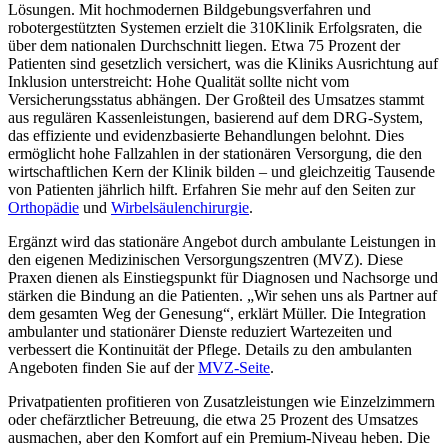
Lösungen. Mit hochmodernen Bildgebungsverfahren und
robotergestützten Systemen erzielt die 310Klinik Erfolgsraten, die
über dem nationalen Durchschnitt liegen. Etwa 75 Prozent der
Patienten sind gesetzlich versichert, was die Kliniks Ausrichtung auf
Inklusion unterstreicht: Hohe Qualität sollte nicht vom
Versicherungsstatus abhängen. Der Großteil des Umsatzes stammt
aus regulären Kassenleistungen, basierend auf dem DRG-System,
das effiziente und evidenzbasierte Behandlungen belohnt. Dies
ermöglicht hohe Fallzahlen in der stationären Versorgung, die den
wirtschaftlichen Kern der Klinik bilden – und gleichzeitig Tausende
von Patienten jährlich hilft. Erfahren Sie mehr auf den Seiten zur
Orthopädie
und
Wirbelsäulenchirurgie
.
Ergänzt wird das stationäre Angebot durch ambulante Leistungen in
den eigenen Medizinischen Versorgungszentren (MVZ). Diese
Praxen dienen als Einstiegspunkt für Diagnosen und Nachsorge und
stärken die Bindung an die Patienten. „Wir sehen uns als Partner auf
dem gesamten Weg der Genesung“, erklärt Müller. Die Integration
ambulanter und stationärer Dienste reduziert Wartezeiten und
verbessert die Kontinuität der Pflege. Details zu den ambulanten
Angeboten finden Sie auf der
MVZ-Seite
.
Privatpatienten profitieren von Zusatzleistungen wie Einzelzimmern
oder chefärztlicher Betreuung, die etwa 25 Prozent des Umsatzes
ausmachen, aber den Komfort auf ein Premium-Niveau heben. Die