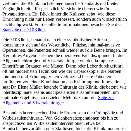
verbindet die Klinik höchste medizinische Standards mit breiter
Zugänglichkeit – für gesetzlich Versicherte ebenso wie für
Privatpatienten. Ein Blick hinter die Kulissen zeigt, wie diese
Einrichtung nicht nur Leben verbessert, sondern auch wirtschaftlich
nachhaltig wirkt. Für detaillierte Informationen besuchen Sie die
Startseite der 310Klinik
.
Die 310Klinik, benannt nach einer symbolischen Adresse,
konzentriert sich auf das Wesentliche: Präzise, minimal-invasive
Operationen, die Patienten schnell wieder auf die Beine bringen. Im
Kern ihres Angebots stehen die operativen Fachdisziplinen. In der
Allgemeinchirurgie und Viszeralchirurgie werden komplexe
Eingriffe an Organen wie Magen, Darm oder Leber durchgeführt,
oft mit modernsten Techniken wie der Laparoskopie, die Narben
minimiert und Erholungszeiten verkürzt. „Unsere Patienten
profitieren von einer Kombination aus Erfahrung und Innovation“,
sagt Dr. Elena Müller, leitende Chirurgin der Klinik, die betont, wie
interdisziplinäre Teams aus Spezialisten zusammenarbeiten, um
optimale Ergebnisse zu erzielen. Mehr dazu auf der
Seite zur
Allgemein- und Viszeralchirurgie
.
Besonders hervorstechend ist die Expertise in der Orthopädie und
Wirbelsäulenchirurgie. Von Gelenkersatzoperationen bis hin zu
anspruchsvollen Wirbelsäuleninterventionen, etwa bei
Bandscheibenvorfällen oder Skoliosen, bietet die Klinik modernste