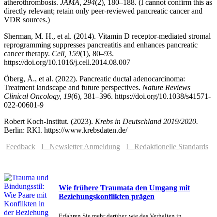
atherothrombosis.
JAMA, 294
(2), 180–188. (I cannot confirm this as
directly relevant; retain only peer-reviewed pancreatic cancer and
VDR sources.)
Sherman, M. H., et al. (2014). Vitamin D receptor-mediated stromal
reprogramming suppresses pancreatitis and enhances pancreatic
cancer therapy.
Cell, 159
(1), 80–93.
https://doi.org/10.1016/j.cell.2014.08.007
Öberg, Å., et al. (2022). Pancreatic ductal adenocarcinoma:
Treatment landscape and future perspectives.
Nature Reviews
Clinical Oncology, 19
(6), 381–396. https://doi.org/10.1038/s41571-
022-00601-9
Robert Koch-Institut. (2023).
Krebs in Deutschland 2019/2020.
Berlin: RKI. https://www.krebsdaten.de/
Feedback
I Newsletter Anmeldung
I Redaktionelle Standards
Wie frühere Traumata den Umgang mit
Beziehungskonflikten prägen
Erfahren Sie mehr darüber, wie das Verhalten in