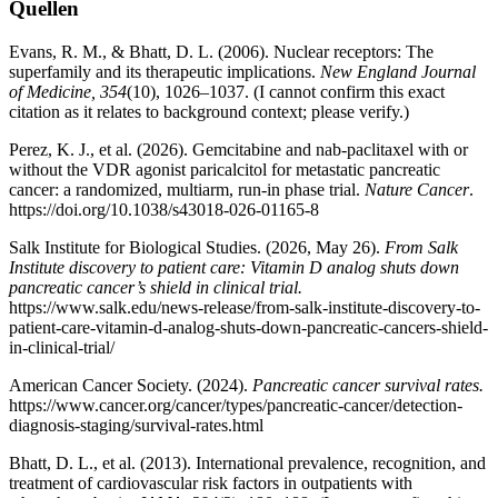
Quellen
Evans, R. M., & Bhatt, D. L. (2006). Nuclear receptors: The
superfamily and its therapeutic implications.
New England Journal
of Medicine, 354
(10), 1026–1037. (I cannot confirm this exact
citation as it relates to background context; please verify.)
Perez, K. J., et al. (2026). Gemcitabine and nab-paclitaxel with or
without the VDR agonist paricalcitol for metastatic pancreatic
cancer: a randomized, multiarm, run-in phase trial.
Nature Cancer
.
https://doi.org/10.1038/s43018-026-01165-8
Salk Institute for Biological Studies. (2026, May 26).
From Salk
Institute discovery to patient care: Vitamin D analog shuts down
pancreatic cancer’s shield in clinical trial.
https://www.salk.edu/news-release/from-salk-institute-discovery-to-
patient-care-vitamin-d-analog-shuts-down-pancreatic-cancers-shield-
in-clinical-trial/
American Cancer Society. (2024).
Pancreatic cancer survival rates.
https://www.cancer.org/cancer/types/pancreatic-cancer/detection-
diagnosis-staging/survival-rates.html
Bhatt, D. L., et al. (2013). International prevalence, recognition, and
treatment of cardiovascular risk factors in outpatients with