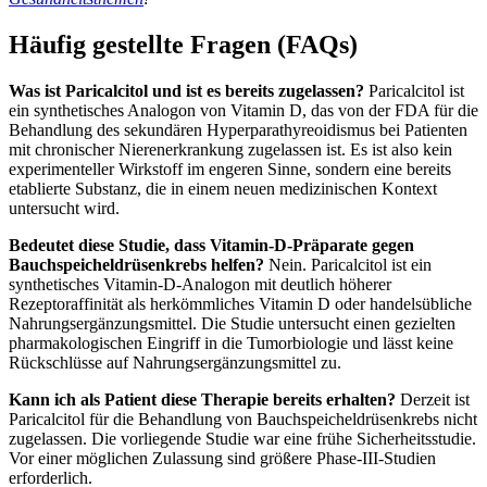
Häufig gestellte Fragen (FAQs)
Was ist Paricalcitol und ist es bereits zugelassen?
Paricalcitol ist
ein synthetisches Analogon von Vitamin D, das von der FDA für die
Behandlung des sekundären Hyperparathyreoidismus bei Patienten
mit chronischer Nierenerkrankung zugelassen ist. Es ist also kein
experimenteller Wirkstoff im engeren Sinne, sondern eine bereits
etablierte Substanz, die in einem neuen medizinischen Kontext
untersucht wird.
Bedeutet diese Studie, dass Vitamin-D-Präparate gegen
Bauchspeicheldrüsenkrebs helfen?
Nein. Paricalcitol ist ein
synthetisches Vitamin-D-Analogon mit deutlich höherer
Rezeptoraffinität als herkömmliches Vitamin D oder handelsübliche
Nahrungsergänzungsmittel. Die Studie untersucht einen gezielten
pharmakologischen Eingriff in die Tumorbiologie und lässt keine
Rückschlüsse auf Nahrungsergänzungsmittel zu.
Kann ich als Patient diese Therapie bereits erhalten?
Derzeit ist
Paricalcitol für die Behandlung von Bauchspeicheldrüsenkrebs nicht
zugelassen. Die vorliegende Studie war eine frühe Sicherheitsstudie.
Vor einer möglichen Zulassung sind größere Phase-III-Studien
erforderlich.