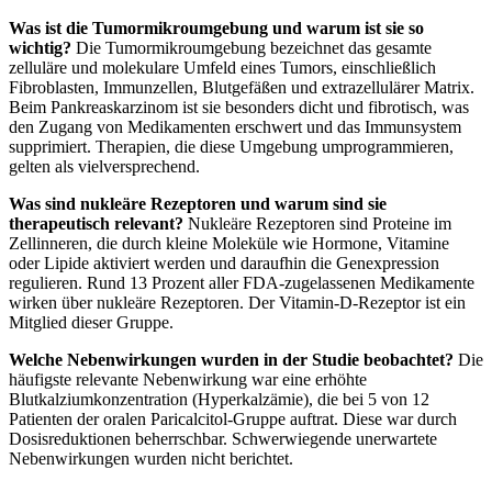
Was ist die Tumormikroumgebung und warum ist sie so
wichtig?
Die Tumormikroumgebung bezeichnet das gesamte
zelluläre und molekulare Umfeld eines Tumors, einschließlich
Fibroblasten, Immunzellen, Blutgefäßen und extrazellulärer Matrix.
Beim Pankreaskarzinom ist sie besonders dicht und fibrotisch, was
den Zugang von Medikamenten erschwert und das Immunsystem
supprimiert. Therapien, die diese Umgebung umprogrammieren,
gelten als vielversprechend.
Was sind nukleäre Rezeptoren und warum sind sie
therapeutisch relevant?
Nukleäre Rezeptoren sind Proteine im
Zellinneren, die durch kleine Moleküle wie Hormone, Vitamine
oder Lipide aktiviert werden und daraufhin die Genexpression
regulieren. Rund 13 Prozent aller FDA-zugelassenen Medikamente
wirken über nukleäre Rezeptoren. Der Vitamin-D-Rezeptor ist ein
Mitglied dieser Gruppe.
Welche Nebenwirkungen wurden in der Studie beobachtet?
Die
häufigste relevante Nebenwirkung war eine erhöhte
Blutkalziumkonzentration (Hyperkalzämie), die bei 5 von 12
Patienten der oralen Paricalcitol-Gruppe auftrat. Diese war durch
Dosisreduktionen beherrschbar. Schwerwiegende unerwartete
Nebenwirkungen wurden nicht berichtet.