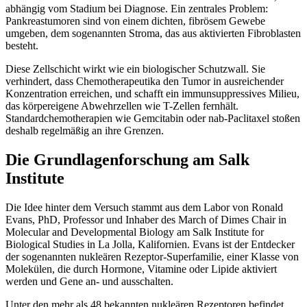
abhängig vom Stadium bei Diagnose. Ein zentrales Problem:
Pankreastumoren sind von einem dichten, fibrösem Gewebe
umgeben, dem sogenannten Stroma, das aus aktivierten Fibroblasten
besteht.
Diese Zellschicht wirkt wie ein biologischer Schutzwall. Sie
verhindert, dass Chemotherapeutika den Tumor in ausreichender
Konzentration erreichen, und schafft ein immunsuppressives Milieu,
das körpereigene Abwehrzellen wie T-Zellen fernhält.
Standardchemotherapien wie Gemcitabin oder nab-Paclitaxel stoßen
deshalb regelmäßig an ihre Grenzen.
Die Grundlagenforschung am Salk
Institute
Die Idee hinter dem Versuch stammt aus dem Labor von Ronald
Evans, PhD, Professor und Inhaber des March of Dimes Chair in
Molecular and Developmental Biology am Salk Institute for
Biological Studies in La Jolla, Kalifornien. Evans ist der Entdecker
der sogenannten nukleären Rezeptor-Superfamilie, einer Klasse von
Molekülen, die durch Hormone, Vitamine oder Lipide aktiviert
werden und Gene an- und ausschalten.
Unter den mehr als 48 bekannten nukleären Rezeptoren befindet