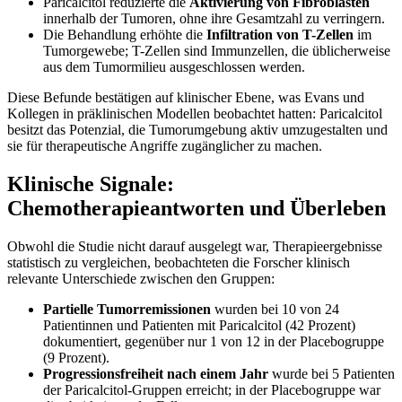
Paricalcitol reduzierte die
Aktivierung von Fibroblasten
innerhalb der Tumoren, ohne ihre Gesamtzahl zu verringern.
Die Behandlung erhöhte die
Infiltration von T-Zellen
im
Tumorgewebe; T-Zellen sind Immunzellen, die üblicherweise
aus dem Tumormilieu ausgeschlossen werden.
Diese Befunde bestätigen auf klinischer Ebene, was Evans und
Kollegen in präklinischen Modellen beobachtet hatten: Paricalcitol
besitzt das Potenzial, die Tumorumgebung aktiv umzugestalten und
sie für therapeutische Angriffe zugänglicher zu machen.
Klinische Signale:
Chemotherapieantworten und Überleben
Obwohl die Studie nicht darauf ausgelegt war, Therapieergebnisse
statistisch zu vergleichen, beobachteten die Forscher klinisch
relevante Unterschiede zwischen den Gruppen:
Partielle Tumorremissionen
wurden bei 10 von 24
Patientinnen und Patienten mit Paricalcitol (42 Prozent)
dokumentiert, gegenüber nur 1 von 12 in der Placebogruppe
(9 Prozent).
Progressionsfreiheit nach einem Jahr
wurde bei 5 Patienten
der Paricalcitol-Gruppen erreicht; in der Placebogruppe war