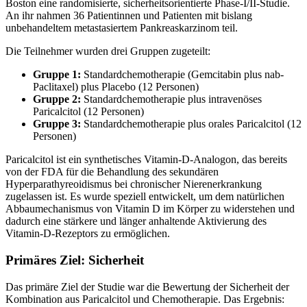
Boston eine randomisierte, sicherheitsorientierte Phase-I/II-Studie.
An ihr nahmen 36 Patientinnen und Patienten mit bislang
unbehandeltem metastasiertem Pankreaskarzinom teil.
Die Teilnehmer wurden drei Gruppen zugeteilt:
Gruppe 1:
Standardchemotherapie (Gemcitabin plus nab-
Paclitaxel) plus Placebo (12 Personen)
Gruppe 2:
Standardchemotherapie plus intravenöses
Paricalcitol (12 Personen)
Gruppe 3:
Standardchemotherapie plus orales Paricalcitol (12
Personen)
Paricalcitol ist ein synthetisches Vitamin-D-Analogon, das bereits
von der FDA für die Behandlung des sekundären
Hyperparathyreoidismus bei chronischer Nierenerkrankung
zugelassen ist. Es wurde speziell entwickelt, um dem natürlichen
Abbaumechanismus von Vitamin D im Körper zu widerstehen und
dadurch eine stärkere und länger anhaltende Aktivierung des
Vitamin-D-Rezeptors zu ermöglichen.
Primäres Ziel: Sicherheit
Das primäre Ziel der Studie war die Bewertung der Sicherheit der
Kombination aus Paricalcitol und Chemotherapie. Das Ergebnis: