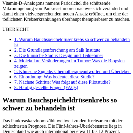
Vitamin-D-Analogons namens Paricalcitol die schützende
Mikroumgebung von Pankreastumoren nachweislich verändert und
damit einen vielversprechenden neuen Ansatz eröffnet, um eine der
tödlichsten Krebserkrankungen überhaupt therapierbarer zu machen.
ÜBERSICHT
1.
Warum Bauchspeicheldrüsenkrebs so schwer zu behandeln
ist
2.
Die Grundlagenforschung am Salk Institute
3.
Die klinische Studie: Design und Teilnehmer
4.
Molekulare Veränderungen im Tumor: Was die Biopsien
zeigten
5.
Klinische Signale: Chemotherapieantworten und Überleben
6.
Einordnung: Was bedeutet diese Studie?
7.
Nächste Schritte: Was folgt auf diese Pilotstudie?
8.
Häufig gestellte Fragen (FAQs)
Warum Bauchspeicheldrüsenkrebs so
schwer zu behandeln ist
Das Pankreaskarzinom zählt weltweit zu den Krebsarten mit der
schlechtesten Prognose. Die Fünf-Jahres-Überlebensrate liegt in
Deutschland wie auch international bei etwa 11 bis 12 Prozent,