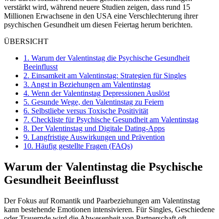
verstärkt wird, während neuere Studien zeigen, dass rund 15
Millionen Erwachsene in den USA eine Verschlechterung ihrer
psychischen Gesundheit um diesen Feiertag herum berichten.
ÜBERSICHT
1.
Warum der Valentinstag die Psychische Gesundheit
Beeinflusst
2.
Einsamkeit am Valentinstag: Strategien für Singles
3.
Angst in Beziehungen am Valentinstag
4.
Wenn der Valentinstag Depressionen Auslöst
5.
Gesunde Wege, den Valentinstag zu Feiern
6.
Selbstliebe versus Toxische Positivität
7.
Checkliste für Psychische Gesundheit am Valentinstag
8.
Der Valentinstag und Digitale Dating-Apps
9.
Langfristige Auswirkungen und Prävention
10.
Häufig gestellte Fragen (FAQs)
Warum der Valentinstag die Psychische
Gesundheit Beeinflusst
Der Fokus auf Romantik und Paarbeziehungen am Valentinstag
kann bestehende Emotionen intensivieren. Für Singles, Geschiedene
oder Trauernde wird die Abwesenheit von Partnerschaft oft