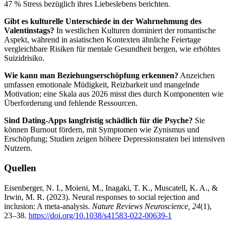
47 % Stress bezüglich ihres Liebeslebens berichten.
Gibt es kulturelle Unterschiede in der Wahrnehmung des
Valentinstags?
In westlichen Kulturen dominiert der romantische
Aspekt, während in asiatischen Kontexten ähnliche Feiertage
vergleichbare Risiken für mentale Gesundheit bergen, wie erhöhtes
Suizidrisiko.
Wie kann man Beziehungserschöpfung erkennen?
Anzeichen
umfassen emotionale Müdigkeit, Reizbarkeit und mangelnde
Motivation; eine Skala aus 2026 misst dies durch Komponenten wie
Überforderung und fehlende Ressourcen.
Sind Dating-Apps langfristig schädlich für die Psyche?
Sie
können Burnout fördern, mit Symptomen wie Zynismus und
Erschöpfung; Studien zeigen höhere Depressionsraten bei intensiven
Nutzern.
Quellen
Eisenberger, N. I., Moieni, M., Inagaki, T. K., Muscatell, K. A., &
Irwin, M. R. (2023). Neural responses to social rejection and
inclusion: A meta-analysis.
Nature Reviews Neuroscience, 24
(1),
23–38.
https://doi.org/10.1038/s41583-022-00639-1