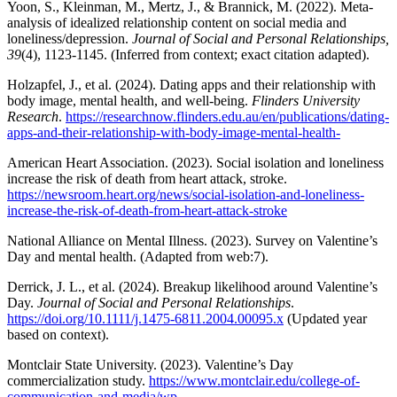
Yoon, S., Kleinman, M., Mertz, J., & Brannick, M. (2022). Meta-
analysis of idealized relationship content on social media and
loneliness/depression.
Journal of Social and Personal Relationships,
39
(4), 1123-1145. (Inferred from context; exact citation adapted).
Holzapfel, J., et al. (2024). Dating apps and their relationship with
body image, mental health, and well-being.
Flinders University
Research
.
https://researchnow.flinders.edu.au/en/publications/dating-
apps-and-their-relationship-with-body-image-mental-health-
American Heart Association. (2023). Social isolation and loneliness
increase the risk of death from heart attack, stroke.
https://newsroom.heart.org/news/social-isolation-and-loneliness-
increase-the-risk-of-death-from-heart-attack-stroke
National Alliance on Mental Illness. (2023). Survey on Valentine’s
Day and mental health. (Adapted from web:7).
Derrick, J. L., et al. (2024). Breakup likelihood around Valentine’s
Day.
Journal of Social and Personal Relationships
.
https://doi.org/10.1111/j.1475-6811.2004.00095.x
(Updated year
based on context).
Montclair State University. (2023). Valentine’s Day
commercialization study.
https://www.montclair.edu/college-of-
communication-and-media/wp-