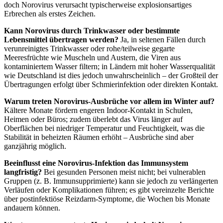
doch Norovirus verursacht typischerweise explosionsartiges
Erbrechen als erstes Zeichen.
Kann Norovirus durch Trinkwasser oder bestimmte
Lebensmittel übertragen werden?
Ja, in seltenen Fällen durch
verunreinigtes Trinkwasser oder rohe/teilweise gegarte
Meeresfrüchte wie Muscheln und Austern, die Viren aus
kontaminiertem Wasser filtern; in Ländern mit hoher Wasserqualität
wie Deutschland ist dies jedoch unwahrscheinlich – der Großteil der
Übertragungen erfolgt über Schmierinfektion oder direkten Kontakt.
Warum treten Norovirus-Ausbrüche vor allem im Winter auf?
Kältere Monate fördern engeren Indoor-Kontakt in Schulen,
Heimen oder Büros; zudem überlebt das Virus länger auf
Oberflächen bei niedriger Temperatur und Feuchtigkeit, was die
Stabilität in beheizten Räumen erhöht – Ausbrüche sind aber
ganzjährig möglich.
Beeinflusst eine Norovirus-Infektion das Immunsystem
langfristig?
Bei gesunden Personen meist nicht; bei vulnerablen
Gruppen (z. B. Immunsupprimierte) kann sie jedoch zu verlängerten
Verläufen oder Komplikationen führen; es gibt vereinzelte Berichte
über postinfektiöse Reizdarm-Symptome, die Wochen bis Monate
andauern können.