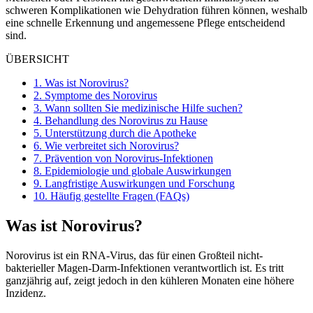
schweren Komplikationen wie Dehydration führen können, weshalb
eine schnelle Erkennung und angemessene Pflege entscheidend
sind.
ÜBERSICHT
1.
Was ist Norovirus?
2.
Symptome des Norovirus
3.
Wann sollten Sie medizinische Hilfe suchen?
4.
Behandlung des Norovirus zu Hause
5.
Unterstützung durch die Apotheke
6.
Wie verbreitet sich Norovirus?
7.
Prävention von Norovirus-Infektionen
8.
Epidemiologie und globale Auswirkungen
9.
Langfristige Auswirkungen und Forschung
10.
Häufig gestellte Fragen (FAQs)
Was ist Norovirus?
Norovirus ist ein RNA-Virus, das für einen Großteil nicht-
bakterieller Magen-Darm-Infektionen verantwortlich ist. Es tritt
ganzjährig auf, zeigt jedoch in den kühleren Monaten eine höhere
Inzidenz.