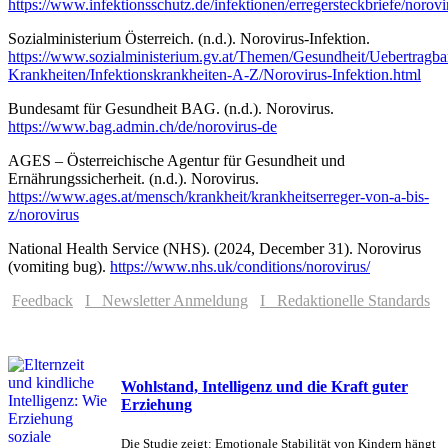
https://www.infektionsschutz.de/infektionen/erregersteckbriefe/norovi
Sozialministerium Österreich. (n.d.). Norovirus-Infektion.
https://www.sozialministerium.gv.at/Themen/Gesundheit/Uebertragba
Krankheiten/Infektionskrankheiten-A-Z/Norovirus-Infektion.html
Bundesamt für Gesundheit BAG. (n.d.). Norovirus.
https://www.bag.admin.ch/de/norovirus-de
AGES – Österreichische Agentur für Gesundheit und
Ernährungssicherheit. (n.d.). Norovirus.
https://www.ages.at/mensch/krankheit/krankheitserreger-von-a-bis-
z/norovirus
National Health Service (NHS). (2024, December 31). Norovirus
(vomiting bug).
https://www.nhs.uk/conditions/norovirus/
Feedback
I Newsletter Anmeldung
I Redaktionelle Standards
Wohlstand, Intelligenz und die Kraft guter
Erziehung
Die Studie zeigt: Emotionale Stabilität von Kindern hängt