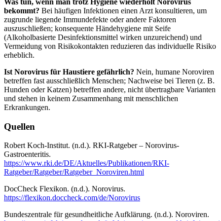
Was tun, wenn man trotz Hygiene wiederholt Norovirus
bekommt?
Bei häufigen Infektionen einen Arzt konsultieren, um
zugrunde liegende Immundefekte oder andere Faktoren
auszuschließen; konsequente Händehygiene mit Seife
(Alkoholbasierte Desinfektionsmittel wirken unzureichend) und
Vermeidung von Risikokontakten reduzieren das individuelle Risiko
erheblich.
Ist Norovirus für Haustiere gefährlich?
Nein, humane Noroviren
betreffen fast ausschließlich Menschen; Nachweise bei Tieren (z. B.
Hunden oder Katzen) betreffen andere, nicht übertragbare Varianten
und stehen in keinem Zusammenhang mit menschlichen
Erkrankungen.
Quellen
Robert Koch-Institut. (n.d.). RKI-Ratgeber – Norovirus-
Gastroenteritis.
https://www.rki.de/DE/Aktuelles/Publikationen/RKI-
Ratgeber/Ratgeber/Ratgeber_Noroviren.html
DocCheck Flexikon. (n.d.). Norovirus.
https://flexikon.doccheck.com/de/Norovirus
Bundeszentrale für gesundheitliche Aufklärung. (n.d.). Noroviren.