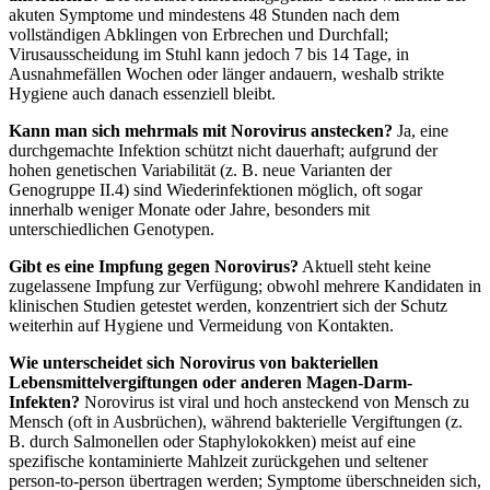
akuten Symptome und mindestens 48 Stunden nach dem
vollständigen Abklingen von Erbrechen und Durchfall;
Virusausscheidung im Stuhl kann jedoch 7 bis 14 Tage, in
Ausnahmefällen Wochen oder länger andauern, weshalb strikte
Hygiene auch danach essenziell bleibt.
Kann man sich mehrmals mit Norovirus anstecken?
Ja, eine
durchgemachte Infektion schützt nicht dauerhaft; aufgrund der
hohen genetischen Variabilität (z. B. neue Varianten der
Genogruppe II.4) sind Wiederinfektionen möglich, oft sogar
innerhalb weniger Monate oder Jahre, besonders mit
unterschiedlichen Genotypen.
Gibt es eine Impfung gegen Norovirus?
Aktuell steht keine
zugelassene Impfung zur Verfügung; obwohl mehrere Kandidaten in
klinischen Studien getestet werden, konzentriert sich der Schutz
weiterhin auf Hygiene und Vermeidung von Kontakten.
Wie unterscheidet sich Norovirus von bakteriellen
Lebensmittelvergiftungen oder anderen Magen-Darm-
Infekten?
Norovirus ist viral und hoch ansteckend von Mensch zu
Mensch (oft in Ausbrüchen), während bakterielle Vergiftungen (z.
B. durch Salmonellen oder Staphylokokken) meist auf eine
spezifische kontaminierte Mahlzeit zurückgehen und seltener
person-to-person übertragen werden; Symptome überschneiden sich,