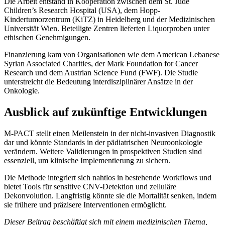
Die Arbeit entstand in Kooperation zwischen dem St. Jude
Children’s Research Hospital (USA), dem Hopp-
Kindertumorzentrum (KiTZ) in Heidelberg und der Medizinischen
Universität Wien. Beteiligte Zentren lieferten Liquorproben unter
ethischen Genehmigungen.
Finanzierung kam von Organisationen wie dem American Lebanese
Syrian Associated Charities, der Mark Foundation for Cancer
Research und dem Austrian Science Fund (FWF). Die Studie
unterstreicht die Bedeutung interdisziplinärer Ansätze in der
Onkologie.
Ausblick auf zukünftige Entwicklungen
M-PACT stellt einen Meilenstein in der nicht-invasiven Diagnostik
dar und könnte Standards in der pädiatrischen Neuroonkologie
verändern. Weitere Validierungen in prospektiven Studien sind
essenziell, um klinische Implementierung zu sichern.
Die Methode integriert sich nahtlos in bestehende Workflows und
bietet Tools für sensitive CNV-Detektion und zelluläre
Dekonvolution. Langfristig könnte sie die Mortalität senken, indem
sie frühere und präzisere Interventionen ermöglicht.
Dieser Beitrag beschäftigt sich mit einem medizinischen Thema,