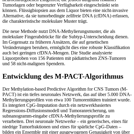
Tumorlagen oder begrenzter Verfügbarkeit eingeschränkt sein
können. Flüssigbiopsien aus dem Liquor bieten eine nicht-invasive
Alternative, da sie tumorbedingte zellfreie DNA (cfDNA) erfassen,
die charakteristische molekulare Muster trägt.
Die neue Methode nutzt DNA-Methylierungsmuster, die als
molekulare Fingerabdrücke für die Subtyp-Unterscheidung dienen.
Im Gegensatz zu früheren Ansätzen, die auf genetischen
Veränderungen beruhen, ermöglicht dies eine robuste Klassifikation
auch bei geringen cfDNA-Mengen. Die Studie analysierte
Liquorproben von 156 Patienten mit pädiatrischen ZNS-Tumoren
und 58 nicht-malignen Spendern.
Entwicklung des M-PACT-Algorithmus
Der Methylation-based Predictive Algorithm for CNS Tumors (M-
PACT) ist ein tiefes neuronales Netzwerk, das auf über 5.000 DNA-
Methylierungsprofilen von etwa 100 Tumorentitäten trainiert wurde.
Es integriert CpG-Imputation durch ein netzwerkbasiertes
Regressions-Diffusionsmodell und Tumoranreicherung, um
subnanogramm-eingabe cfDNA-Methylierungsprofile zu
verarbeiten. Drei neuronale Netzwerke – ein generisches, eines für
niedrige Tumorfraktionen und eines für spärliche CpG-Daten –
bilden ein Ensemble mit einer ausgewogenen Genauigkeit von über