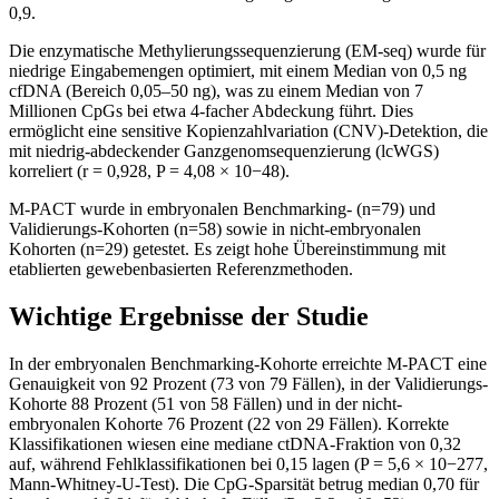
0,9.
Die enzymatische Methylierungssequenzierung (EM-seq) wurde für
niedrige Eingabemengen optimiert, mit einem Median von 0,5 ng
cfDNA (Bereich 0,05–50 ng), was zu einem Median von 7
Millionen CpGs bei etwa 4-facher Abdeckung führt. Dies
ermöglicht eine sensitive Kopienzahlvariation (CNV)-Detektion, die
mit niedrig-abdeckender Ganzgenomsequenzierung (lcWGS)
korreliert (r = 0,928, P = 4,08 × 10−48).
M-PACT wurde in embryonalen Benchmarking- (n=79) und
Validierungs-Kohorten (n=58) sowie in nicht-embryonalen
Kohorten (n=29) getestet. Es zeigt hohe Übereinstimmung mit
etablierten gewebenbasierten Referenzmethoden.
Wichtige Ergebnisse der Studie
In der embryonalen Benchmarking-Kohorte erreichte M-PACT eine
Genauigkeit von 92 Prozent (73 von 79 Fällen), in der Validierungs-
Kohorte 88 Prozent (51 von 58 Fällen) und in der nicht-
embryonalen Kohorte 76 Prozent (22 von 29 Fällen). Korrekte
Klassifikationen wiesen eine mediane ctDNA-Fraktion von 0,32
auf, während Fehlklassifikationen bei 0,15 lagen (P = 5,6 × 10−277,
Mann-Whitney-U-Test). Die CpG-Sparsität betrug median 0,70 für