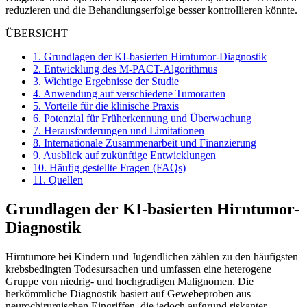
reduzieren und die Behandlungserfolge besser kontrollieren könnte.
ÜBERSICHT
1.
Grundlagen der KI-basierten Hirntumor-Diagnostik
2.
Entwicklung des M-PACT-Algorithmus
3.
Wichtige Ergebnisse der Studie
4.
Anwendung auf verschiedene Tumorarten
5.
Vorteile für die klinische Praxis
6.
Potenzial für Früherkennung und Überwachung
7.
Herausforderungen und Limitationen
8.
Internationale Zusammenarbeit und Finanzierung
9.
Ausblick auf zukünftige Entwicklungen
10.
Häufig gestellte Fragen (FAQs)
11.
Quellen
Grundlagen der KI-basierten Hirntumor-
Diagnostik
Hirntumore bei Kindern und Jugendlichen zählen zu den häufigsten
krebsbedingten Todesursachen und umfassen eine heterogene
Gruppe von niedrig- und hochgradigen Malignomen. Die
herkömmliche Diagnostik basiert auf Gewebeproben aus
neurochirurgischen Eingriffen, die jedoch aufgrund riskanter