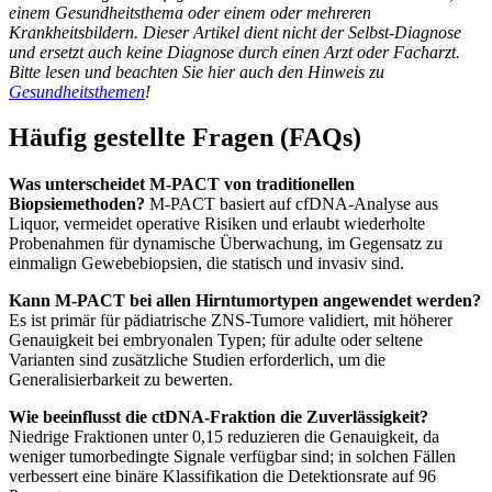
einem Gesundheitsthema oder einem oder mehreren
Krankheitsbildern. Dieser Artikel dient nicht der Selbst-Diagnose
und ersetzt auch keine Diagnose durch einen Arzt oder Facharzt.
Bitte lesen und beachten Sie hier auch den Hinweis zu
Gesundheitsthemen
!
Häufig gestellte Fragen (FAQs)
Was unterscheidet M-PACT von traditionellen
Biopsiemethoden?
M-PACT basiert auf cfDNA-Analyse aus
Liquor, vermeidet operative Risiken und erlaubt wiederholte
Probenahmen für dynamische Überwachung, im Gegensatz zu
einmalign Gewebebiopsien, die statisch und invasiv sind.
Kann M-PACT bei allen Hirntumortypen angewendet werden?
Es ist primär für pädiatrische ZNS-Tumore validiert, mit höherer
Genauigkeit bei embryonalen Typen; für adulte oder seltene
Varianten sind zusätzliche Studien erforderlich, um die
Generalisierbarkeit zu bewerten.
Wie beeinflusst die ctDNA-Fraktion die Zuverlässigkeit?
Niedrige Fraktionen unter 0,15 reduzieren die Genauigkeit, da
weniger tumorbedingte Signale verfügbar sind; in solchen Fällen
verbessert eine binäre Klassifikation die Detektionsrate auf 96