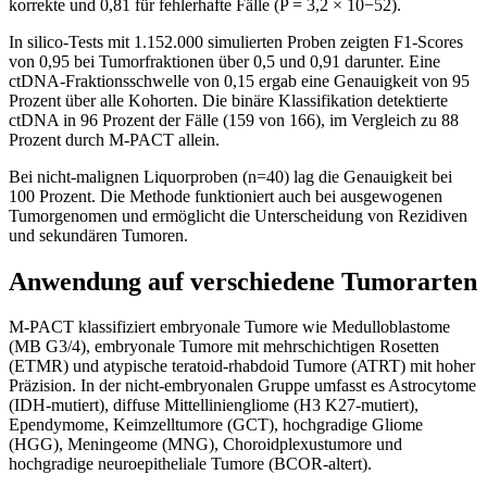
korrekte und 0,81 für fehlerhafte Fälle (P = 3,2 × 10−52).
In silico-Tests mit 1.152.000 simulierten Proben zeigten F1-Scores
von 0,95 bei Tumorfraktionen über 0,5 und 0,91 darunter. Eine
ctDNA-Fraktionsschwelle von 0,15 ergab eine Genauigkeit von 95
Prozent über alle Kohorten. Die binäre Klassifikation detektierte
ctDNA in 96 Prozent der Fälle (159 von 166), im Vergleich zu 88
Prozent durch M-PACT allein.
Bei nicht-malignen Liquorproben (n=40) lag die Genauigkeit bei
100 Prozent. Die Methode funktioniert auch bei ausgewogenen
Tumorgenomen und ermöglicht die Unterscheidung von Rezidiven
und sekundären Tumoren.
Anwendung auf verschiedene Tumorarten
M-PACT klassifiziert embryonale Tumore wie Medulloblastome
(MB G3/4), embryonale Tumore mit mehrschichtigen Rosetten
(ETMR) und atypische teratoid-rhabdoid Tumore (ATRT) mit hoher
Präzision. In der nicht-embryonalen Gruppe umfasst es Astrocytome
(IDH-mutiert), diffuse Mittelliniengliome (H3 K27-mutiert),
Ependymome, Keimzelltumore (GCT), hochgradige Gliome
(HGG), Meningeome (MNG), Choroidplexustumore und
hochgradige neuroepitheliale Tumore (BCOR-altert).