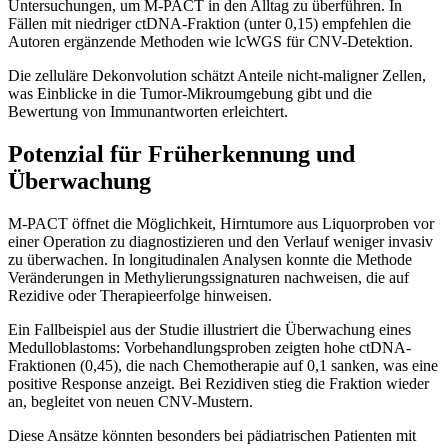
Untersuchungen, um M-PACT in den Alltag zu überführen. In
Fällen mit niedriger ctDNA-Fraktion (unter 0,15) empfehlen die
Autoren ergänzende Methoden wie lcWGS für CNV-Detektion.
Die zelluläre Dekonvolution schätzt Anteile nicht-maligner Zellen,
was Einblicke in die Tumor-Mikroumgebung gibt und die
Bewertung von Immunantworten erleichtert.
Potenzial für Früherkennung und
Überwachung
M-PACT öffnet die Möglichkeit, Hirntumore aus Liquorproben vor
einer Operation zu diagnostizieren und den Verlauf weniger invasiv
zu überwachen. In longitudinalen Analysen konnte die Methode
Veränderungen in Methylierungssignaturen nachweisen, die auf
Rezidive oder Therapieerfolge hinweisen.
Ein Fallbeispiel aus der Studie illustriert die Überwachung eines
Medulloblastoms: Vorbehandlungsproben zeigten hohe ctDNA-
Fraktionen (0,45), die nach Chemotherapie auf 0,1 sanken, was eine
positive Response anzeigt. Bei Rezidiven stieg die Fraktion wieder
an, begleitet von neuen CNV-Mustern.
Diese Ansätze könnten besonders bei pädiatrischen Patienten mit