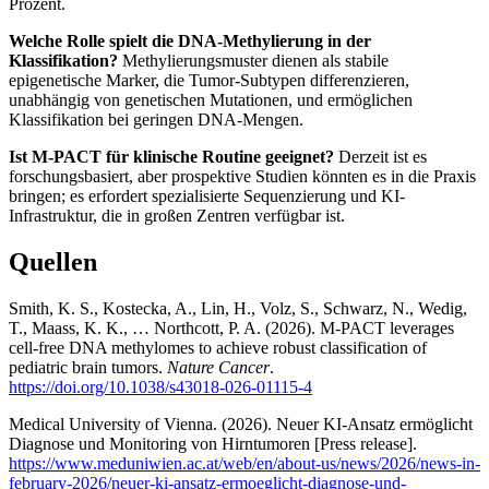
Prozent.
Welche Rolle spielt die DNA-Methylierung in der
Klassifikation?
Methylierungsmuster dienen als stabile
epigenetische Marker, die Tumor-Subtypen differenzieren,
unabhängig von genetischen Mutationen, und ermöglichen
Klassifikation bei geringen DNA-Mengen.
Ist M-PACT für klinische Routine geeignet?
Derzeit ist es
forschungsbasiert, aber prospektive Studien könnten es in die Praxis
bringen; es erfordert spezialisierte Sequenzierung und KI-
Infrastruktur, die in großen Zentren verfügbar ist.
Quellen
Smith, K. S., Kostecka, A., Lin, H., Volz, S., Schwarz, N., Wedig,
T., Maass, K. K., … Northcott, P. A. (2026). M-PACT leverages
cell-free DNA methylomes to achieve robust classification of
pediatric brain tumors.
Nature Cancer
.
https://doi.org/10.1038/s43018-026-01115-4
Medical University of Vienna. (2026). Neuer KI-Ansatz ermöglicht
Diagnose und Monitoring von Hirntumoren [Press release].
https://www.meduniwien.ac.at/web/en/about-us/news/2026/news-in-
february-2026/neuer-ki-ansatz-ermoeglicht-diagnose-und-