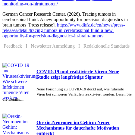
monitoring-von-hirntumoren/
German Cancer Research Center. (2026). Tracing tumors in
cerebrospinal fluid: A new opportunity for precision diagnostics in
brain tumors [Press release].
https://www.dkfz.de/en/news/press-
releases/detail/tracing-tumors-in-cerebrospinal-fluid-a-new-
opportunity-for-precision-diagnostics-in-brain-tumors
Feedback
I Newsletter Anmeldung
I Redaktionelle Standards
COVID-19 und reaktivierte Viren: Neue
Studie zeigt langfristige Signatur
Neue Forschung zu COVID-19 deckt auf, wie ruhende
Viren bei schweren Verläufen reaktiviert werden. Lesen Sie
die Details....
Orexin-Neuronen im Gehirn: Neuer
Mechanismus für dauerhafte Motivation
entdeckt