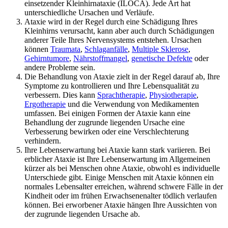
einsetzender Kleinhirnataxie (ILOCA). Jede Art hat
unterschiedliche Ursachen und Verläufe.
Ataxie wird in der Regel durch eine Schädigung Ihres
Kleinhirns verursacht, kann aber auch durch Schädigungen
anderer Teile Ihres Nervensystems entstehen. Ursachen
können
Traumata
,
Schlaganfälle
,
Multiple Sklerose
,
Gehirntumore
,
Nährstoffmangel
,
genetische Defekte
oder
andere Probleme sein.
Die Behandlung von Ataxie zielt in der Regel darauf ab, Ihre
Symptome zu kontrollieren und Ihre Lebensqualität zu
verbessern. Dies kann
Sprachtherapie
,
Physiotherapie
,
Ergotherapie
und die Verwendung von Medikamenten
umfassen. Bei einigen Formen der Ataxie kann eine
Behandlung der zugrunde liegenden Ursache eine
Verbesserung bewirken oder eine Verschlechterung
verhindern.
Ihre Lebenserwartung bei Ataxie kann stark variieren. Bei
erblicher Ataxie ist Ihre Lebenserwartung im Allgemeinen
kürzer als bei Menschen ohne Ataxie, obwohl es individuelle
Unterschiede gibt. Einige Menschen mit Ataxie können ein
normales Lebensalter erreichen, während schwere Fälle in der
Kindheit oder im frühen Erwachsenenalter tödlich verlaufen
können. Bei erworbener Ataxie hängen Ihre Aussichten von
der zugrunde liegenden Ursache ab.