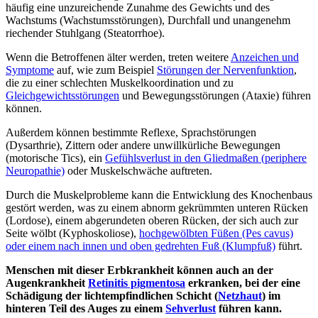
häufig eine unzureichende Zunahme des Gewichts und des
Wachstums (Wachstumsstörungen), Durchfall und unangenehm
riechender Stuhlgang (Steatorrhoe).
Wenn die Betroffenen älter werden, treten weitere
Anzeichen und
Symptome
auf, wie zum Beispiel
Störungen der Nervenfunktion
,
die zu einer schlechten Muskelkoordination und zu
Gleichgewichtsstörungen
und Bewegungsstörungen (Ataxie) führen
können.
Außerdem können bestimmte Reflexe, Sprachstörungen
(Dysarthrie), Zittern oder andere unwillkürliche Bewegungen
(motorische Tics), ein
Gefühlsverlust in den Gliedmaßen (periphere
Neuropathie)
oder Muskelschwäche auftreten.
Durch die Muskelprobleme kann die Entwicklung des Knochenbaus
gestört werden, was zu einem abnorm gekrümmten unteren Rücken
(Lordose), einem abgerundeten oberen Rücken, der sich auch zur
Seite wölbt (Kyphoskoliose),
hochgewölbten Füßen (Pes cavus)
oder einem nach innen und oben gedrehten Fuß (Klumpfuß)
führt.
Menschen mit dieser Erbkrankheit können auch an der
Augenkrankheit
Retinitis pigmentosa
erkranken, bei der eine
Schädigung der lichtempfindlichen Schicht (
Netzhaut
) im
hinteren Teil des Auges zu einem
Sehverlust
führen kann.