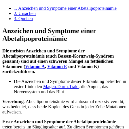
1.
Anzeichen und Symptome einer Abetalipoproteinämie
2.
Ursachen
3.
Quellen
Anzeichen und Symptome einer
Abetalipoproteinämie
Die meisten Anzeichen und Symptome der
Abetalipoproteinämie (auch Bassen-Kornzweig-Syndrom
genannt) sind auf einen schweren Mangel an fettlöslichen
Vitaminen (
Vitamin A
,
Vitamin E
und Vitamin K)
zurückzuführen.
Die Anzeichen und Symptome dieser Erkrankung betreffen in
erster Linie den
Magen-Darm-Trakt
, die Augen, das
Nervensystem und das Blut.
Vererbung
: Abetalipoproteinämie wird autosomal rezessiv vererbt,
was bedeutet, dass beide Kopien des Gens in jeder Zelle Mutationen
aufweisen.
Erste Anzeichen und Symptome der Abetalipoproteinämie
treten bereits im Säuglingsalter auf. Zu diesen Symptomen gehören