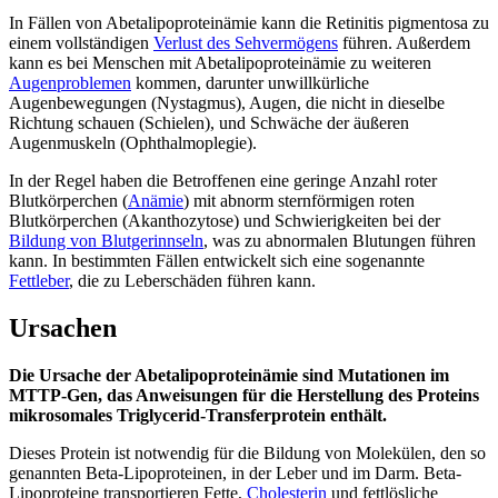
In Fällen von Abetalipoproteinämie kann die Retinitis pigmentosa zu
einem vollständigen
Verlust des Sehvermögens
führen. Außerdem
kann es bei Menschen mit Abetalipoproteinämie zu weiteren
Augenproblemen
kommen, darunter unwillkürliche
Augenbewegungen (Nystagmus), Augen, die nicht in dieselbe
Richtung schauen (Schielen), und Schwäche der äußeren
Augenmuskeln (Ophthalmoplegie).
In der Regel haben die Betroffenen eine geringe Anzahl roter
Blutkörperchen (
Anämie
) mit abnorm sternförmigen roten
Blutkörperchen (Akanthozytose) und Schwierigkeiten bei der
Bildung von Blutgerinnseln
, was zu abnormalen Blutungen führen
kann. In bestimmten Fällen entwickelt sich eine sogenannte
Fettleber
, die zu Leberschäden führen kann.
Ursachen
Die Ursache der Abetalipoproteinämie sind Mutationen im
MTTP-Gen, das Anweisungen für die Herstellung des Proteins
mikrosomales Triglycerid-Transferprotein enthält.
Dieses Protein ist notwendig für die Bildung von Molekülen, den so
genannten Beta-Lipoproteinen, in der Leber und im Darm. Beta-
Lipoproteine transportieren Fette,
Cholesterin
und fettlösliche